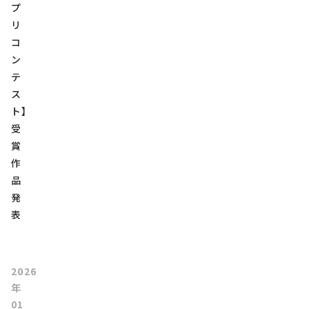
プ
リ
コ
ン
テ
ス
ト】
受
賞
作
品
発
表
2026
年
01