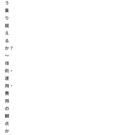
う
乗
り
越
え
る
か？
～
技
術・
運
用・
費
用
の
観
点
か