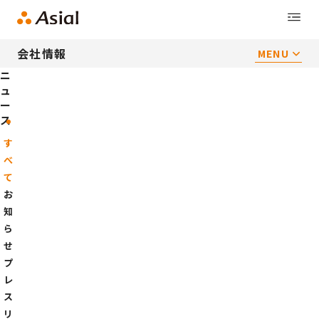
会社情報
MENU
ニ
ュ
ー
ス
す
べ
て
お
知
ら
せ
プ
レ
ス
リ