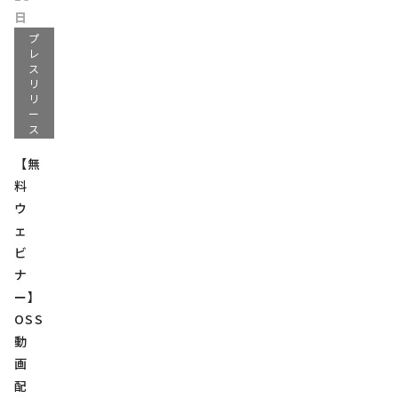
日
プ
レ
ス
リ
リ
ー
ス
【無
料
ウ
ェ
ビ
ナ
ー】
OSS
動
画
配