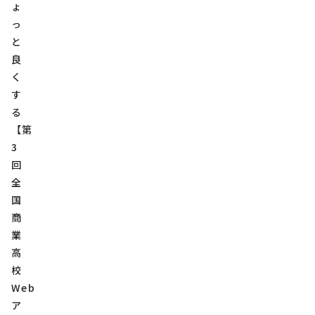
ょ
っ
と
良
く
す
る
【第
3
回
全
国
商
業
高
校
Web
ア