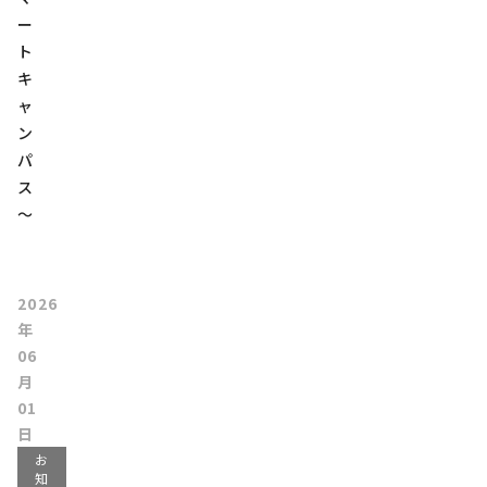
ー
ト
キ
ャ
ン
パ
ス
～
2026
年
06
月
01
日
お
知