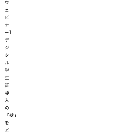
ウ
ェ
ビ
ナ
ー】
デ
ジ
タ
ル
学
生
証
導
入
の
「壁」
を
ど