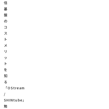
信
基
盤
の
コ
ス
ト
メ
リ
ッ
ト
を
知
る
「OStream
/
SHINtube」
勉