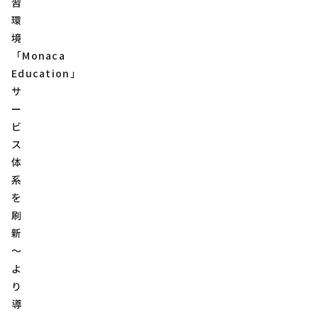
習
環
境
「Monaca
Education」
サ
ー
ビ
ス
体
系
を
刷
新
～
よ
り
導