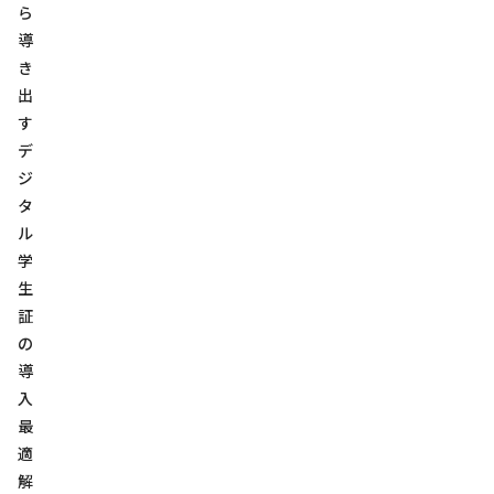
ら
導
き
出
す
デ
ジ
タ
ル
学
生
証
の
導
入
最
適
解