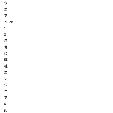
ウ
エ
ア
2026
年
3
月
号
に
弊
社
エ
ン
ジ
ニ
ア
の
記