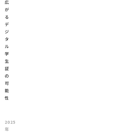
広
が
る
デ
ジ
タ
ル
学
生
証
の
可
能
性
2025
年