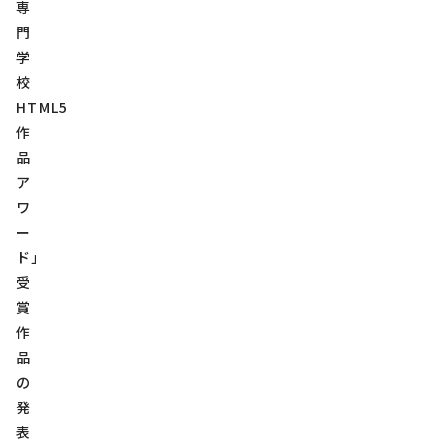
専
門
学
校
HTML5
作
品
ア
ワ
ー
ド」
受
賞
作
品
の
発
表