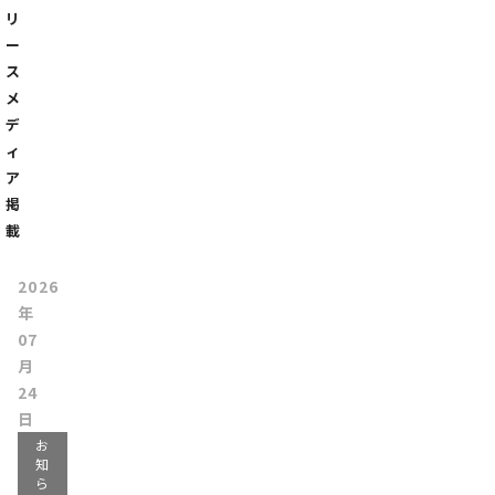
リ
ー
ス
メ
デ
ィ
ア
掲
載
2026
年
07
月
24
日
お
知
ら