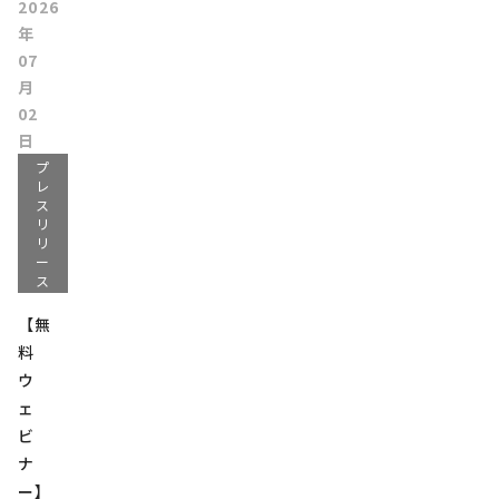
2026
年
07
月
02
日
プ
レ
ス
リ
リ
ー
ス
【無
料
ウ
ェ
ビ
ナ
ー】