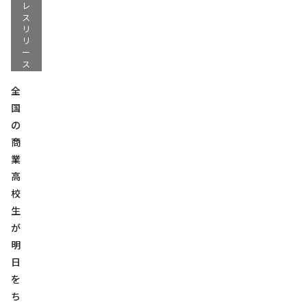
レ
ス
リ
リ
ー
ス
全
国
の
商
業
高
校
生
が
明
日
を
ち