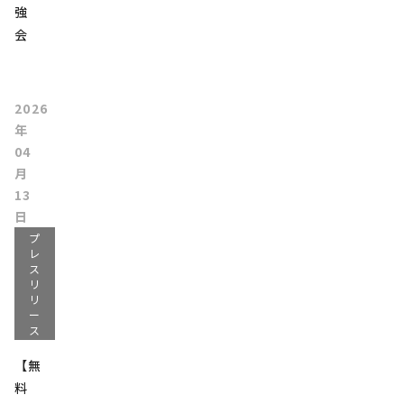
強
会
2026
年
04
月
13
日
プ
レ
ス
リ
リ
ー
ス
【無
料