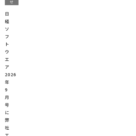
せ
日
経
ソ
フ
ト
ウ
エ
ア
2026
年
9
月
号
に
弊
社
エ