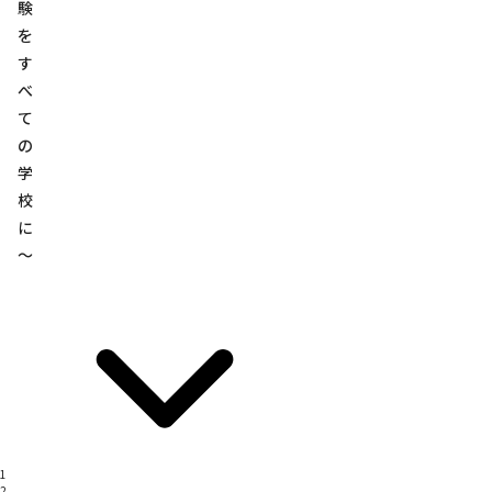
験
を
す
べ
て
の
学
校
に
～
1
2