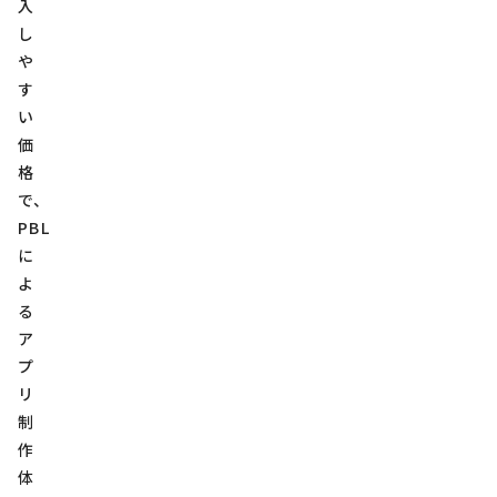
入
し
や
す
い
価
格
で、
PBL
に
よ
る
ア
プ
リ
制
作
体