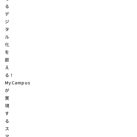
る
デ
ジ
タ
ル
化
を
超
え
る！
MyCampus
が
実
現
す
る
ス
マ