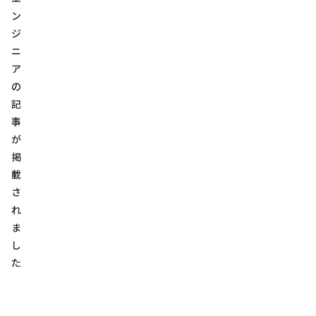
ン
ジ
ニ
ア
の
記
事
が
掲
載
さ
れ
ま
し
た