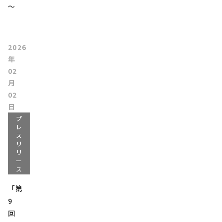
～
2026
年
02
月
02
日
プ
レ
ス
リ
リ
ー
ス
「第
9
回