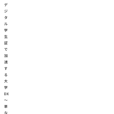
デ
ジ
タ
ル
学
生
証
で
加
速
す
る
大
学
DX
～
単
な