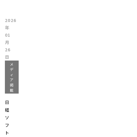
2026
年
01
月
26
日
メ
デ
ィ
ア
掲
載
日
経
ソ
フ
ト