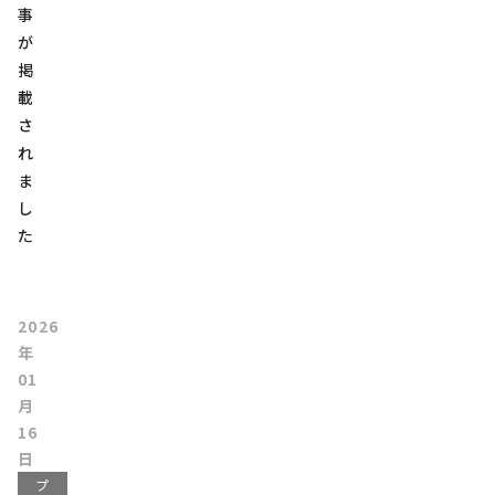
事
が
掲
載
さ
れ
ま
し
た
2026
年
01
月
16
日
プ