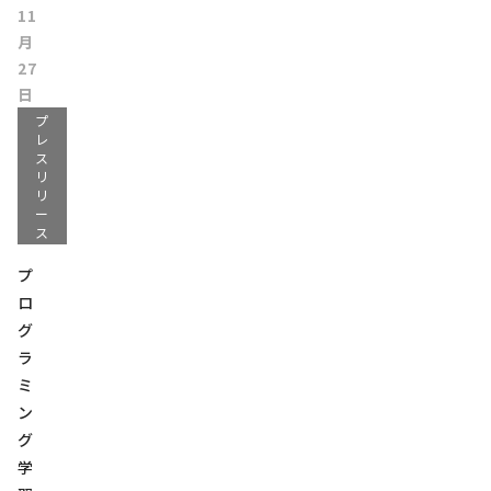
11
月
27
日
プ
レ
ス
リ
リ
ー
ス
プ
ロ
グ
ラ
ミ
ン
グ
学