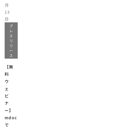
月
13
日
プ
レ
ス
リ
リ
ー
ス
【無
料
ウ
ェ
ビ
ナ
ー】
mdoc
で