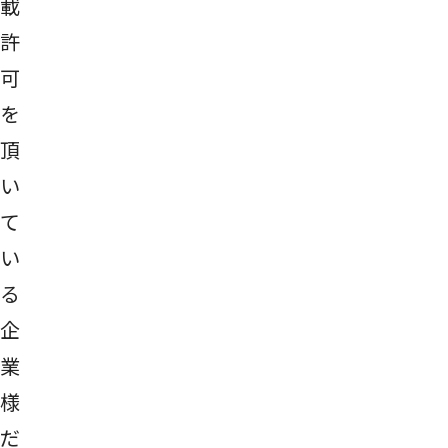
載
許
可
を
頂
い
て
い
る
企
業
様
だ