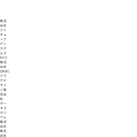
株式
会社
アイ
キュ
ーブ
ドシ
ステ
ムズ
AGS
株式
会社
SMBC
クラ
ウド
サイ
ン株
式会
社
デー
タス
タジ
アム
株式
会社
株式
会社