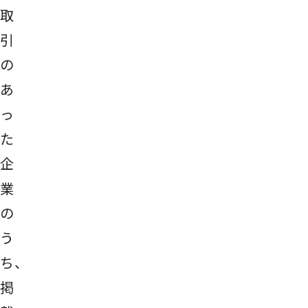
取
引
の
あ
っ
た
企
業
の
う
ち、
掲