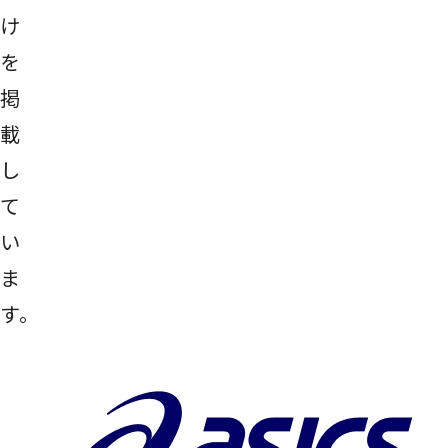
け
を
掲
載
し
て
い
ま
す。