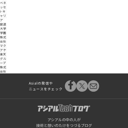
ベネ
ッセ
i-キ
ャリ
ア
放送
大学
学園
株式
会社
マク
アケ
楽天
グル
ープ
株式
会社
Asialの発信や
ニュースをチェック
アシアルの中の人が
技術と想いのたけをつづるブログ