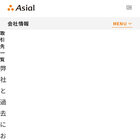
会社情報
MENU
取
引
先
一
覧
弊
社
と
過
去
に
お