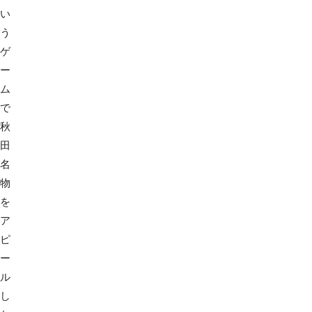
い
う
ゲ
ー
ム
で
秋
田
名
物
を
ア
ピ
ー
ル
し