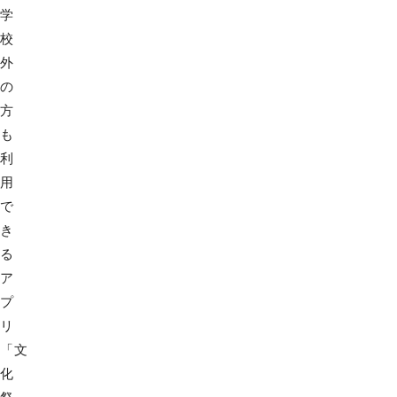
学
校
外
の
方
も
利
用
で
き
る
ア
プ
リ
「文
化