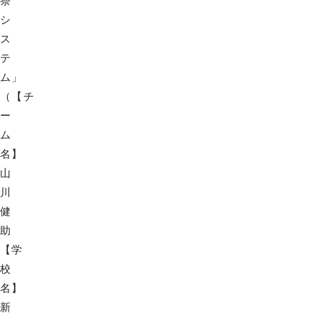
祭
シ
ス
テ
ム」
（【チ
ー
ム
名】
山
川
健
助
【学
校
名】
新