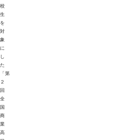
校
生
を
対
象
に
し
た
「第
２
回
全
国
商
業
高