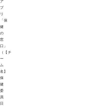
ア
プ
リ
「保
健
の
窓
口」
（【チ
ー
ム
名】
保
健
委
員
日