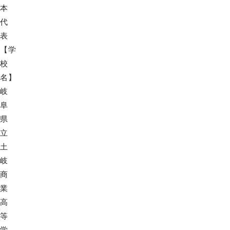
本
代
表
【学
校
名】
岐
阜
県
立
土
岐
商
業
高
等
学