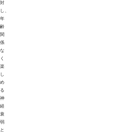
対
し、
年
齢
関
係
な
く
楽
し
め
る
神
経
衰
弱
と