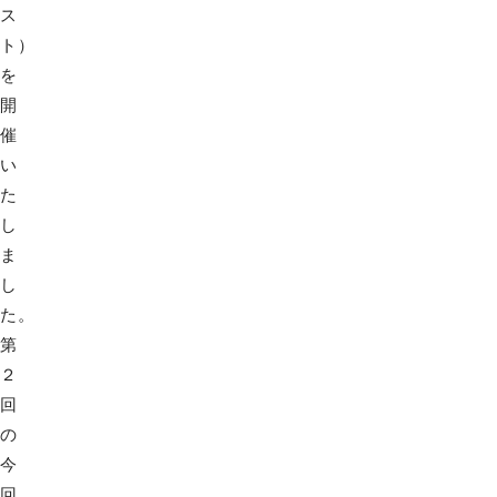
ス
ト）
を
開
催
い
た
し
ま
し
た。
第
２
回
の
今
回