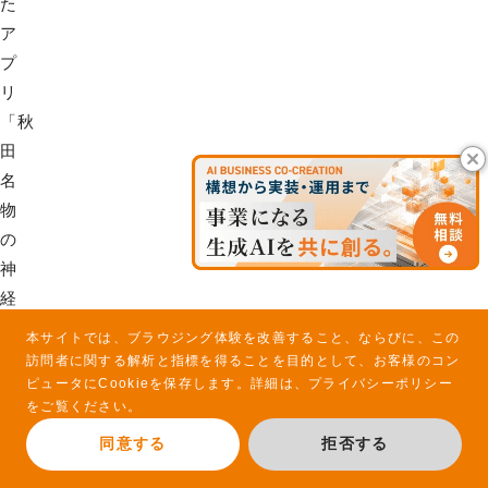
た
ア
プ
リ
「秋
田
名
物
の
神
経
衰
本サイトでは、ブラウジング体験を改善すること、ならびに、この
弱」
訪問者に関する解析と指標を得ることを目的として、お客様のコン
ピュータにCookieを保存します。詳細は、
プライバシーポリシー
（【チ
をご覧ください。
ー
同意する
拒否する
ム
名】