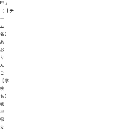
E!」
（【チ
ー
ム
名】
あ
お
り
ん
ご
【学
校
名】
岐
阜
県
立