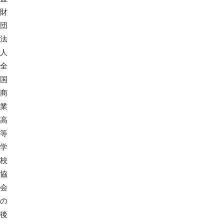
財
団
法
人
全
国
商
業
高
等
学
校
協
会
の
後