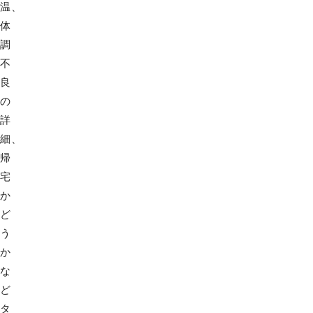
温、
体
調
不
良
の
詳
細、
帰
宅
か
ど
う
か
な
ど
タ