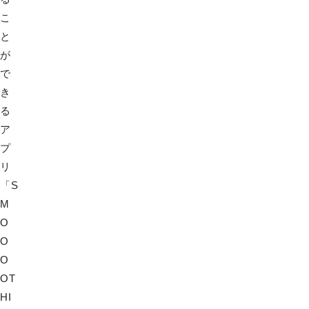
こ
と
が
で
き
る
ア
プ
リ
「S
M
O
O
O
OT
HI