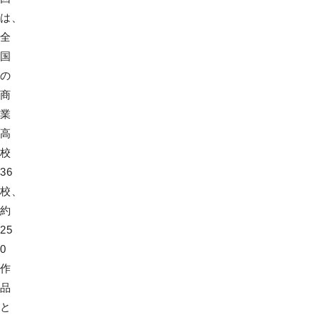
は、
全
国
の
商
業
高
校
36
校、
約
25
0
作
品
と