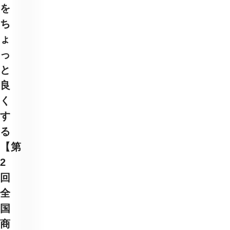
を
ち
ょ
っ
と
良
く
す
る
【第
2
回
全
国
商