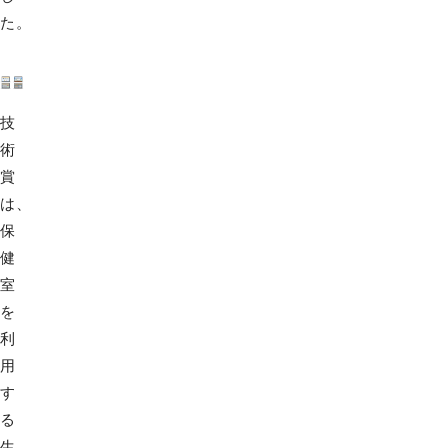
た。
技
術
賞
は、
保
健
室
を
利
用
す
る
生