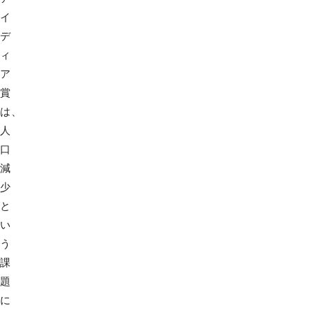
イ
デ
ィ
ア
賞
は、
人
口
減
少
と
い
う
課
題
に