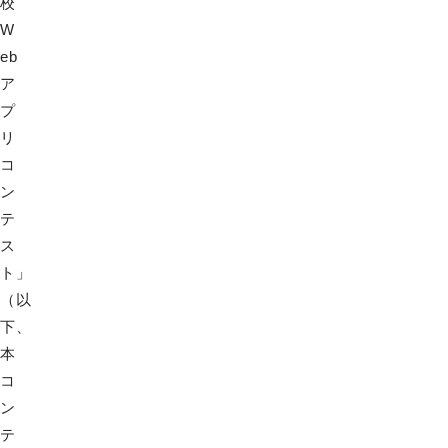
校
W
eb
ア
プ
リ
コ
ン
テ
ス
ト」
（以
下、
本
コ
ン
テ