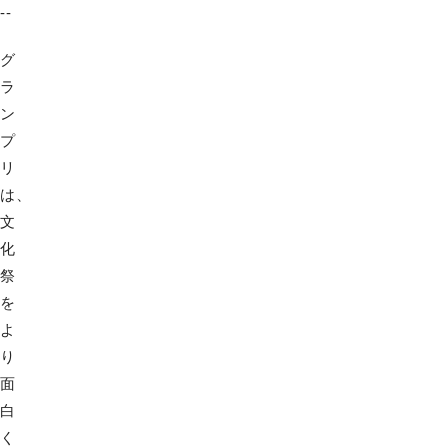
--
グ
ラ
ン
プ
リ
は、
文
化
祭
を
よ
り
面
白
く