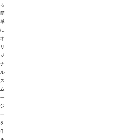
ら
簡
単
に
オ
リ
ジ
ナ
ル
ス
ム
ー
ジ
ー
を
作
る