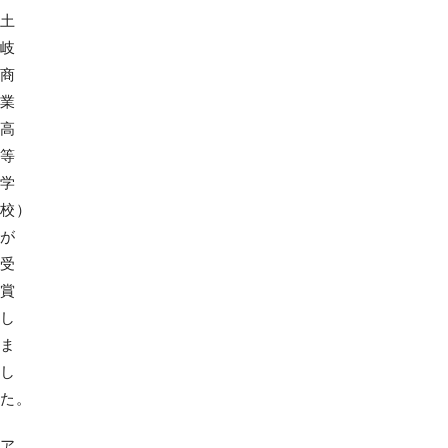
土
岐
商
業
高
等
学
校）
が
受
賞
し
ま
し
た。
ア