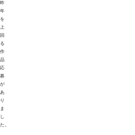
昨
年
を
上
回
る
作
品
応
募
が
あ
り
ま
し
た。