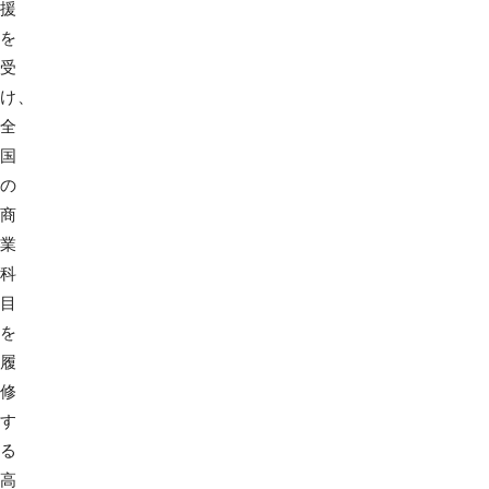
援
を
受
け、
全
国
の
商
業
科
目
を
履
修
す
る
高