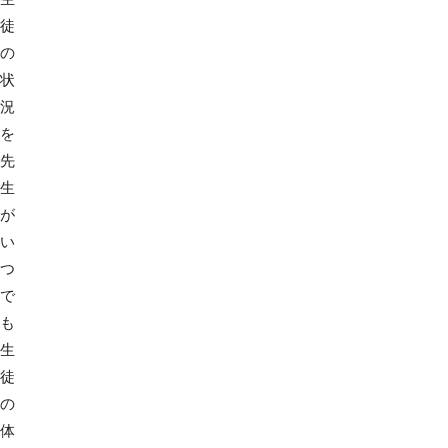
徒
の
状
況
を
先
生
が
い
つ
で
も
生
徒
の
体