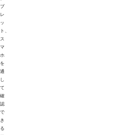
ブ
レ
ッ
ト、
ス
マ
ホ
を
通
し
て
確
認
で
き
る