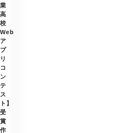
業
高
校
Web
ア
プ
リ
コ
ン
テ
ス
ト】
受
賞
作