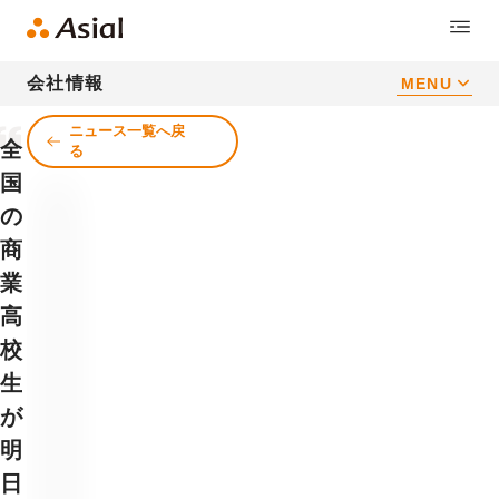
会社情報
MENU
ニュース一覧へ戻
全
る
国
の
商
業
高
校
生
が
明
日