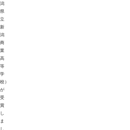
潟
県
立
新
潟
商
業
高
等
学
校）
が
受
賞
し
ま
し