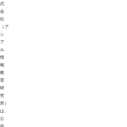
式
会
社
（ア
シ
ア
ル
情
報
教
育
研
究
所）
は、
公
益