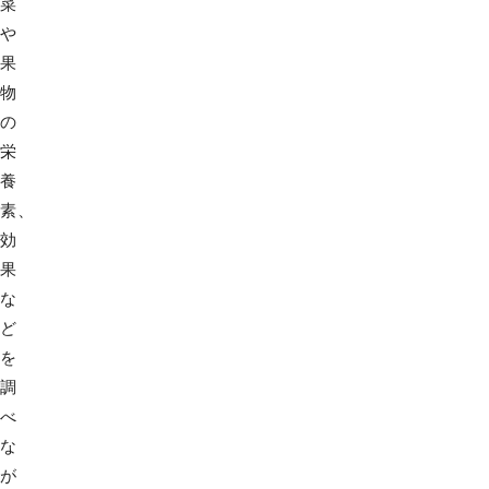
菜
や
果
物
の
栄
養
素、
効
果
な
ど
を
調
べ
な
が