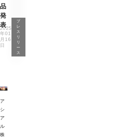
品
発
プ
表
レ
2025
ス
年01
リ
月16
リ
日
ー
ス
ア
シ
ア
ル
株