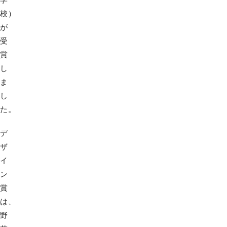
校）
が
受
賞
し
ま
し
た。
デ
ザ
イ
ン
賞
は、
野