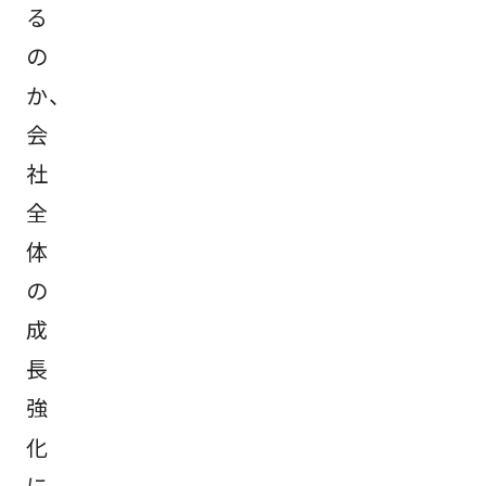
る
の
か、
会
社
全
体
の
成
長
強
化
に