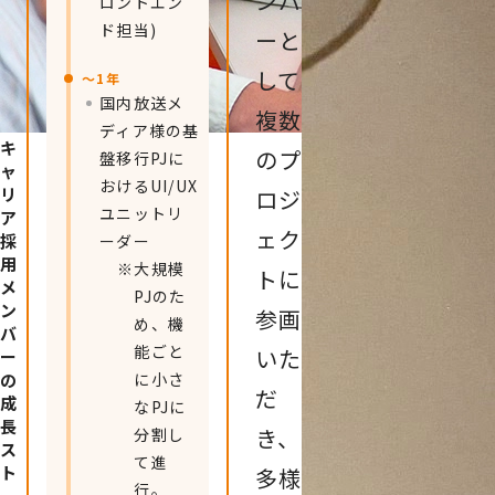
ンバ
ロントエン
ド担当)
ーと
して
〜1年
国内放送メ
複数
ディア様の基
キ
のプ
盤移行PJに
ャ
おけるUI/UX
リ
ロジ
ユニットリ
ア
ェク
採
ーダー
用
※
大規模
トに
メ
PJのた
ン
参画
め、機
バ
能ごと
いた
ー
の
に小さ
だ
成
なPJに
長
き、
分割し
ス
て進
ト
多様
行。