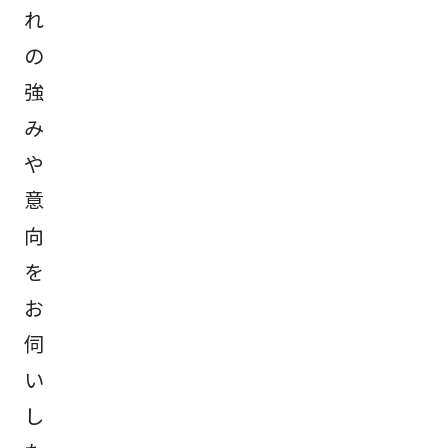
れ
の
強
み
や
意
向
を
お
伺
い
し