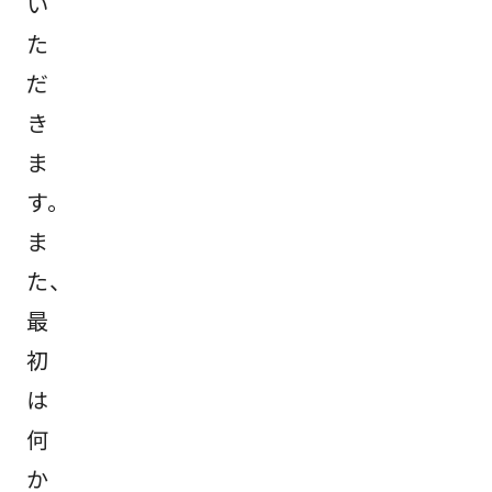
い
た
だ
き
ま
す。
ま
た、
最
初
は
何
か