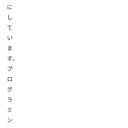
に
し
て
い
ま
す。
プ
ロ
グ
ラ
ミ
ン