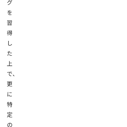
グ
を
習
得
し
た
上
で、
更
に
特
定
の