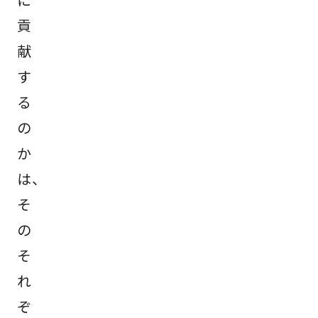
貢
献
す
る
の
か
は、
そ
の
そ
れ
ぞ