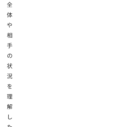
全
体
や
相
手
の
状
況
を
理
解
し
た