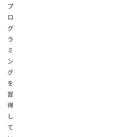
プ
ロ
グ
ラ
ミ
ン
グ
を
習
得
し
て