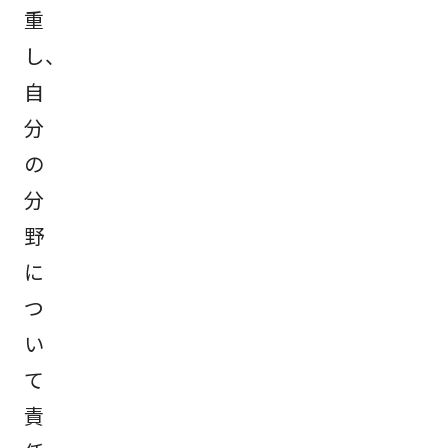
重
し、
自
分
の
分
野
に
つ
い
て
責