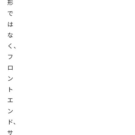
形
で
は
な
く、
フ
ロ
ン
ト
エ
ン
ド、
サ