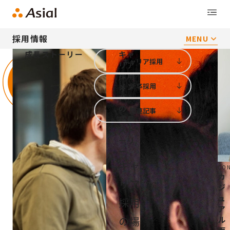
採用情報
MENU
成長ストーリー
キャ
キャリア採用
リア
採用
新卒採用
メン
バー
の
関連記事
成長
スト
ーリ
ー
キャ
CON
カ
リア
ジ
ュ
採用
ア
の場
ル