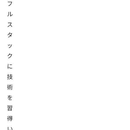
フ
ル
ス
タ
ッ
ク
に
技
術
を
習
得
い