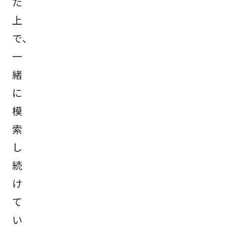
た
上
で、
一
緒
に
模
索
し
続
け
て
い