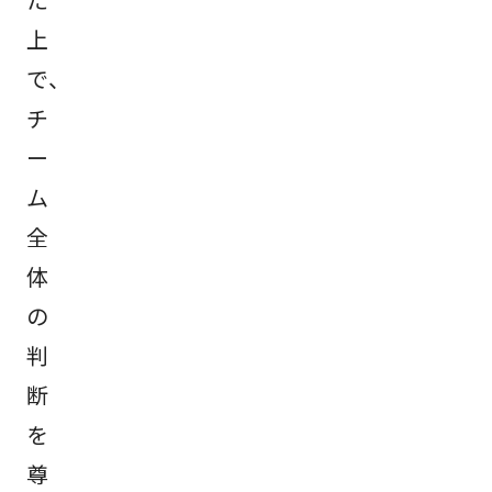
上
で、
チ
ー
ム
全
体
の
判
断
を
尊