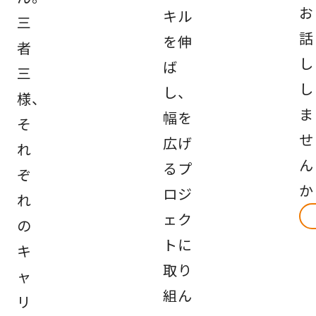
お
キル
三
話
を伸
者
し
ば
三
し
し、
様、
ま
幅を
そ
せ
広げ
れ
ん
るプ
ぞ
か
ロジ
れ
ェク
の
トに
キ
取り
ャ
組ん
リ