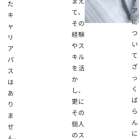
まえ
た
ア
て、
キ
に
その
ャ
つ
経験
リ
い
やス
ア
て
キル
パ
ざ
を活
ス
っ
か
は
く
し、
あ
ば
更に
り
ら
その
ま
ん
個人
せ
に
のス
ん。