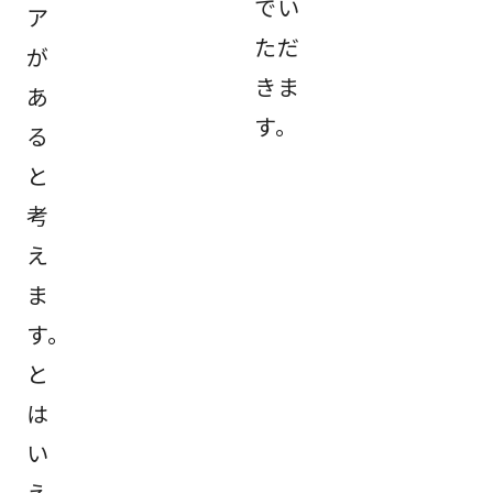
でい
ア
ただ
が
きま
あ
す。
る
と
考
え
ま
す。
と
は
い
え、