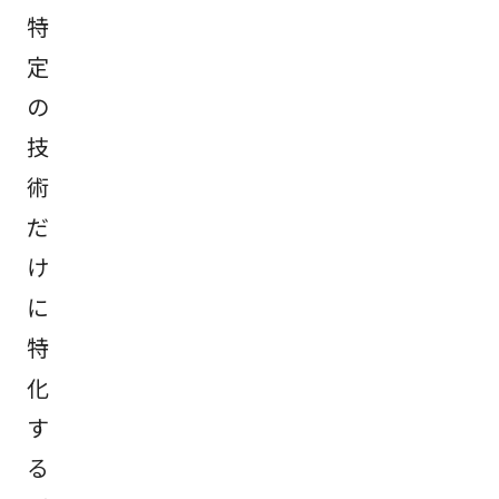
特
定
の
技
術
だ
け
に
特
化
す
る