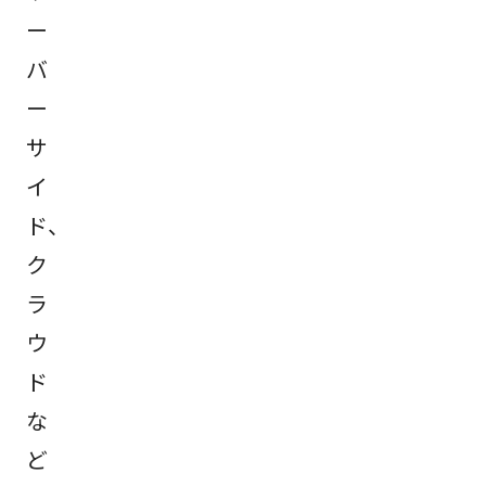
ー
バ
ー
サ
イ
ド、
ク
ラ
ウ
ド
な
ど