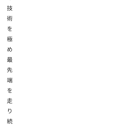
技
術
を
極
め
最
先
端
を
走
り
続