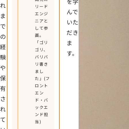
を学
れ
リード
んで
エンジ
ま
ニアと
いた
で
して参
だき
の
画。
ま
「ゴリ
経
ゴリ、
す。
験
バリバ
リ書き
や
まし
保
た」(フ
ロント
有
エン
さ
ド・バ
ックエ
れ
ンド担
て
当)