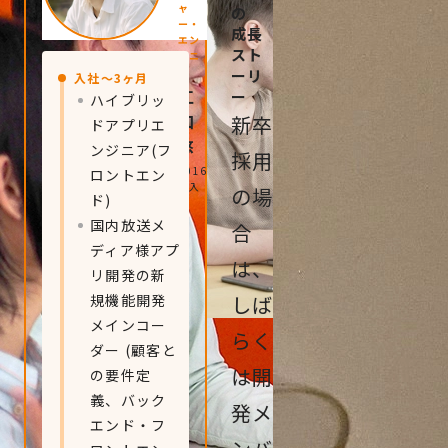
ャ
の
ー・
成長
エン
スト
ジニ
ア
ーリ
入社〜3ヶ月
江
ー
ハイブリッ
口
新卒
ドアプリエ
悠
ンジニア(フ
採用
2016
ロントエン
年入
の場
ド)
社
国内放送メ
合
ディア様アプ
は、
リ開発の新
規機能開発
しば
メインコー
らく
ダー (顧客と
は開
の要件定
義、バック
発メ
エンド・フ