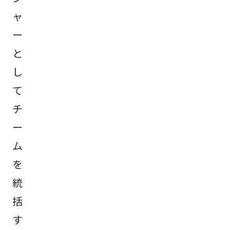
ャ
ー
と
し
て
チ
ー
ム
を
統
括
す