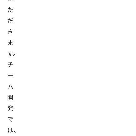
た
だ
き
ま
す。
チ
ー
ム
開
発
で
は、