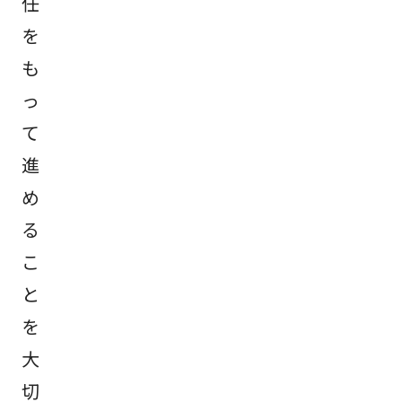
任
を
も
っ
て
進
め
る
こ
と
を
大
切