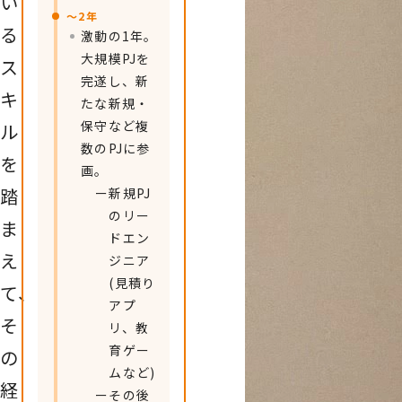
い
〜2年
る
激動の1年。
大規模PJを
ス
完遂し、新
キ
たな新規・
保守など複
ル
数のPJに参
を
画。
踏
ー
新規PJ
のリー
ま
ドエン
え
ジニア
(見積り
て、
アプ
そ
リ、教
育ゲー
の
ムなど)
経
ー
その後