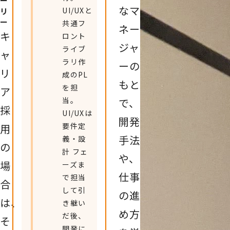
ー
なマ
UI/UXと
リ
ー
共通フ
ネー
キ
ロント
ジャ
ライブ
ャ
ラリ作
ーの
リ
成のPL
もと
を担
ア
当。
で、
採
UI/UXは
開発
要件定
用
手法
義・設
の
計 フェ
や、
場
ーズま
仕事
で担当
合
して引
の進
は、
き継い
め方
だ後、
そ
開発に