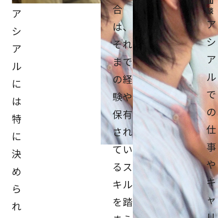
面
合
談
ア
ア
は、
シ
シ
それ
ア
ア
まで
ル
ル
の経
に
で
験や
は
の
保有
特
仕
され
に
事
てい
決
や
るス
め
キ
キル
ら
ャ
を踏
れ
リ