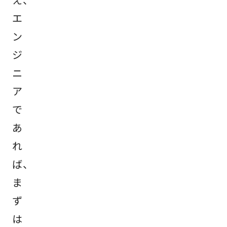
エ
ン
ジ
ニ
ア
で
あ
れ
ば、
ま
ず
は