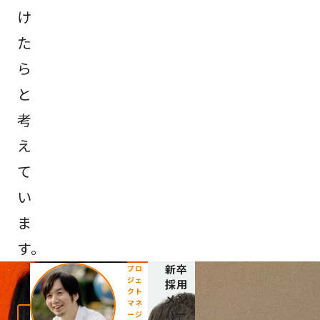
け
た
ら
と
考
え
て
い
ま
す。
新卒
プロ
ジェ
採用
クト
メン
マネ
バー
ージ