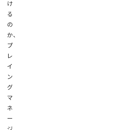
け
る
の
か、
プ
レ
イ
ン
グ
マ
ネ
ー
ジ