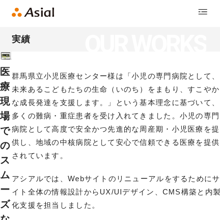
OUR WORKS
実績
医
群馬県立小児医療センター様は「小児の専門病院として、
療
未来あるこどもたちの生命（いのち）をまもり、すこやか
現
な成長発達を支援します。」という基本理念に基づいて、
場
多くの難病・重症患者を受け入れてきました。小児の専門
病院として高度で安全かつ先進的な周産期・小児医療を提
で
供し、地域の中核病院として安心で信頼できる医療を提供
の
されています。
ス
ム
アシアルでは、Webサイトのリニューアルをするために
ー
イト全体の情報設計からUX/UIデザイン、CMS構築と内
ズ
化支援を担当しました。
な