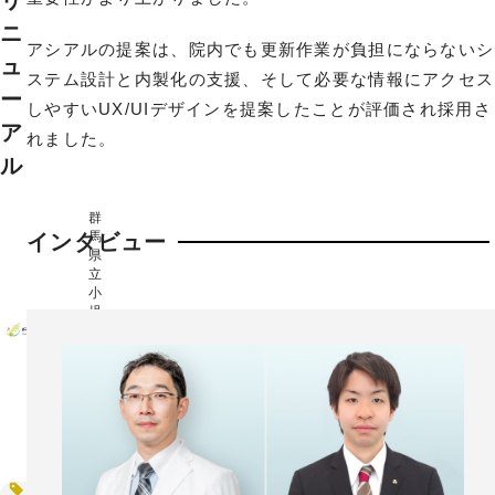
リ
ニ
アシアルの提案は、院内でも更新作業が負担にならないシ
ュ
ステム設計と内製化の支援、そして必要な情報にアクセス
ー
しやすいUX/UIデザインを提案したことが評価され採用さ
ア
れました。
ル
群
馬
インタビュー
県
立
小
児
医
療
セ
ン
タ
ー
様