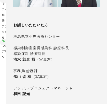
シス
テム
構
築・
お話しいただいた方
アプ
リ開
群馬県立小児医療センター
発
UX/UI
感染制御室室長感染科 診療科長
デザイ
感染症科 診療科長
ン
清水 彰彦 様
（写真左）
事務局 総務課
船山 晋 様
（写真右）
アシアル プロジェクトマネージャー
和田 記光