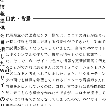
情
報
目的・背景
提
供
を
群馬県立小児医療センター様では、コロナの流行が始まっ
た時に情報を頻繁に更新する必要性がでてきたり、対面で
目
の説明が難しくなったりしていました。当時のWebサイ
指
は凄くシンプルな作りで、機能も情報も少ない状態でし
し
た。そこで、Webサイトで色々な情報を更新頻度高く伝
た
ることができれば患者さんとのコミュニケーションもスム
Web
ーズになると考えられていました。また、リクルーティン
サ
グの面でも就職を希望してくれるドクターや看護師さんに
イ
情報をお伝えしていくのに、コロナ前であれば直接医院に
ト
見に来てもらう機会を作れたのですが、コロナが流行して
の
からはそれもできなくなってしまったので、Webサイト
重要性がより上がりました。