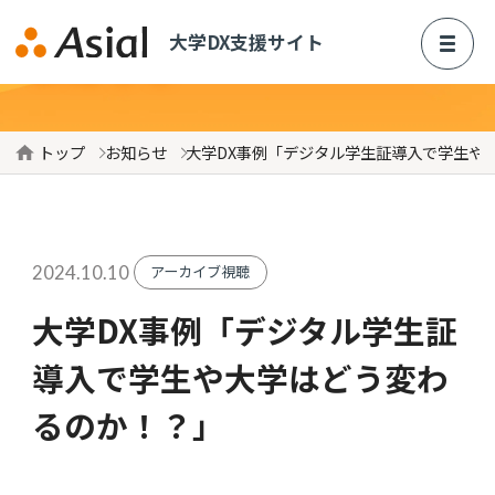
M
大学DX支援サイト
お知らせ
トップ
お知らせ
大学DX事例「デジタル学生証導入で学生や
ソリューション
デジタル学生証×大学ポータル「MyCampus」
2024.10.10
アーカイブ視聴
Canvas LMS 導入支援
大学DX事例「デジタル学生証
SHINtube 導入支援
導入で学生や大学はどう変わ
統合認証基盤（IdP）導入支援
るのか！？」
プログラミング教育「Monaca Education」