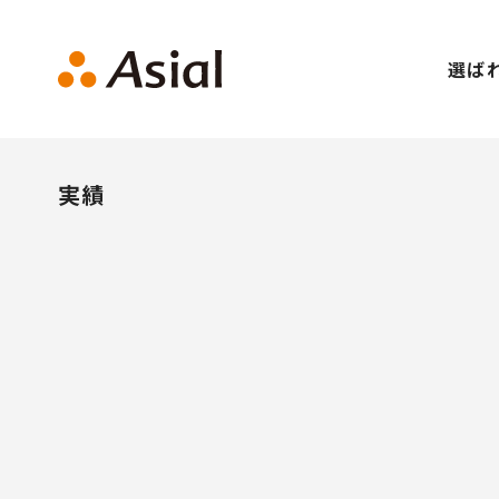
選ば
実績