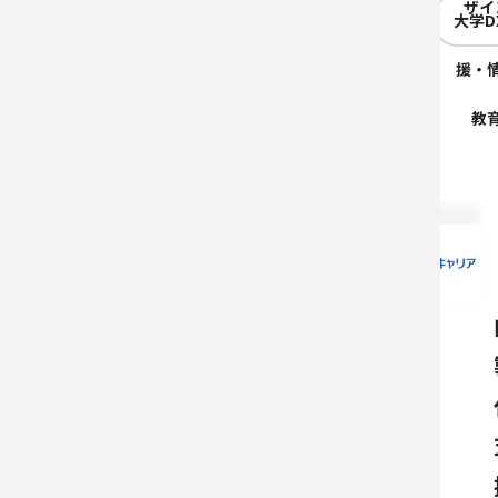
ザイ
大学D
援・
教