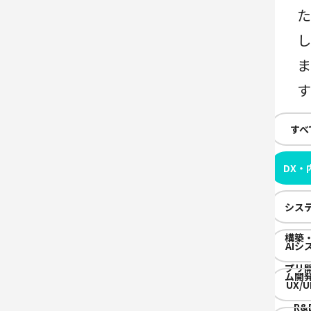
すべ
DX・
化支
シス
構築
AIシ
プリ
ム開
UX/U
R&